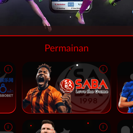
Permainan
i
i
i
i