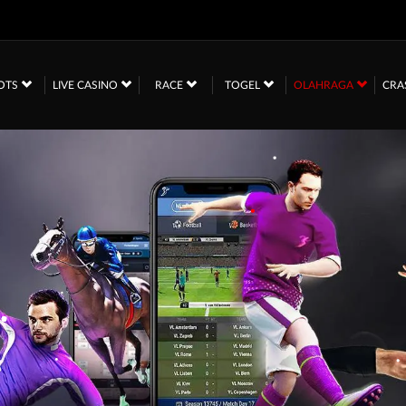
OTS
LIVE CASINO
RACE
TOGEL
OLAHRAGA
CRA