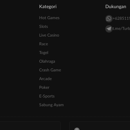
Kategori
Dukungan
Hot Games
+628511
Slots
t.me/Tur
Live Casino
Race
Togel
Olahraga
Crash Game
Arcade
Poker
E-Sports
Sabung Ayam