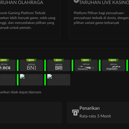
ARUHAN OLAHRAGA
TARUHAN LIVE KASIN
book Gaming Platform Terbaik
Platform Pilihan bagi perusahaan-
rkan lebih banyak game, odds yang
perusahaan terbaik di dunia, dengan
tinggi, dan menyediakan pilihan yang
pilihan variasi game terbanyak
banyak untuk pemain.
arikan tidak dapat diproses
Penarikan
Rata-rata 3 Menit