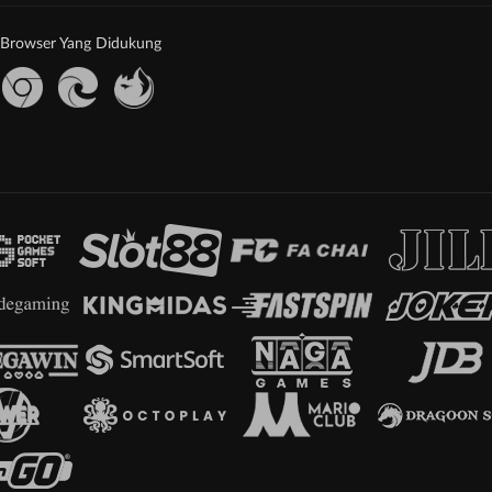
Browser Yang Didukung