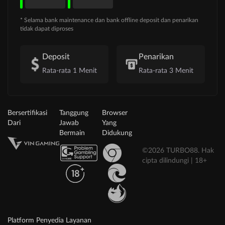
* Selama bank maintenance dan bank offline deposit dan penarikan
tidak dapat diproses
Deposit
Penarikan
Rata-rata 1 Menit
Rata-rata 3 Menit
Bersertifikasi
Tanggung
Browser
Dari
Jawab
Yang
Bermain
Didukung
©2026 TURBO88. Hak
cipta dilindungi | 18+
Platform Penyedia Layanan