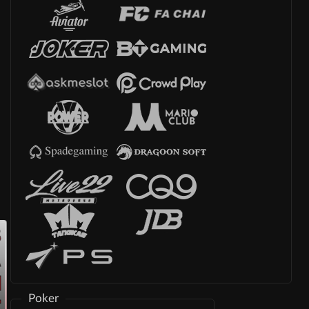
Poker