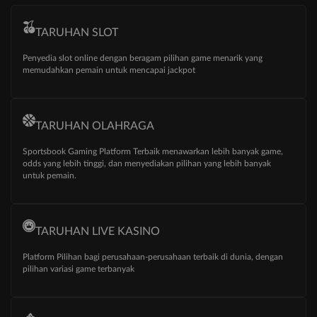
TARUHAN SLOT
Penyedia slot online dengan beragam pilihan game menarik yang
memudahkan pemain untuk mencapai jackpot
TARUHAN OLAHRAGA
Sportsbook Gaming Platform Terbaik menawarkan lebih banyak game,
odds yang lebih tinggi, dan menyediakan pilihan yang lebih banyak
untuk pemain.
TARUHAN LIVE KASINO
Platform Pilihan bagi perusahaan-perusahaan terbaik di dunia, dengan
pilihan variasi game terbanyak