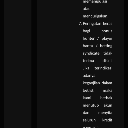
memanipulasi
atau
mencurigakan.
Peringatan keras
bagi bonus
hunter / player
hantu / betting
syndicate tidak
terima disini.
Jika terindikasi
adanya
keganjilan dalam
betlist maka
kami berhak
menutup akun
dan menyita
seluruh kredit
yang ada