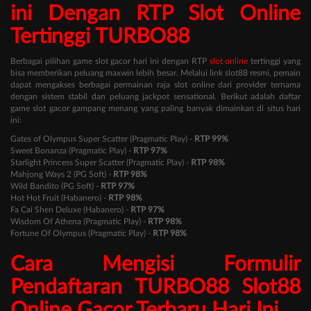
ini Dengan RTP Slot Online
Tertinggi TURBO88
Berbagai pilihan game slot gacor hari ini dengan RTP
slot online
tertinggi yang
bisa memberikan peluang maxwin lebih besar. Melalui link slot88 resmi, pemain
dapat mengakses berbagai permainan raja slot online dari provider ternama
dengan sistem stabil dan peluang jackpot sensational. Berikut adalah daftar
game slot gacor gampang menang yang paling banyak dimainkan di situs hari
ini:
Gates of Olympus Super Scatter (Pragmatic Play) -
RTP 99%
Sweet Bonanza (Pragmatic Play) -
RTP 97%
Starlight Princess Super Scatter (Pragmatic Play) -
RTP 98%
Mahjong Ways 2 (PG Soft) -
RTP 98%
Wild Bandito (PG Soft) -
RTP 97%
Hot Hot Fruit (Habanero) -
RTP 98%
Fa Cai Shen Deluxe (Habanero) -
RTP 97%
Wisdom Of Athena (Pragmatic Play) -
RTP 98%
Fortune Of Olympus (Pragmatic Play) -
RTP 98%
Cara Mengisi Formulir
Pendaftaran TURBO88 Slot88
Online Gacor Terbaru Hari Ini