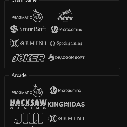
Crash Game
Arcade