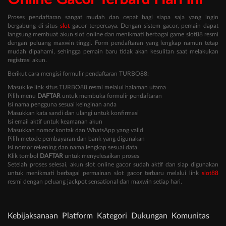
Proses pendaftaran sangat mudah dan cepat bagi siapa saja yang ingin
bergabung di situs
slot
gacor terpercaya. Dengan sistem gacor, pemain dapat
langsung membuat akun slot online dan menikmati berbagai game slot88 resmi
dengan peluang maxwin tinggi. Form pendaftaran yang lengkap namun tetap
mudah dipahami, sehingga pemain baru tidak akan kesulitan saat melakukan
registrasi akun.
Berikut cara mengisi formulir pendaftaran TURBO88:
Masuk ke link situs TURBO88 resmi melalui halaman utama
Pilih menu
DAFTAR
untuk membuka formulir pendaftaran
Isi nama pengguna sesuai keinginan anda
Masukkan kata sandi dan ulangi untuk konfirmasi
Isi email aktif untuk keamanan akun
Masukkan nomor kontak dan WhatsApp yang valid
Pilih metode pembayaran dan bank yang digunakan
Isi nomor rekening dan nama lengkap sesuai data
Klik tombol
DAFTAR
untuk menyelesaikan proses
Setelah proses selesai, akun slot online gacor sudah aktif dan siap digunakan
untuk menikmati berbagai permainan slot gacor terbaru melalui link
slot88
resmi dengan peluang jackpot sensational dan maxwin setiap hari.
Kebijaksanaan
Platform
Kategori
Dukungan
Komunitas