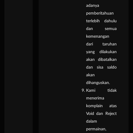
adanya
pemberitahuan
terlebih dahulu
dan semua
kemenangan
dari taruhan
yang dilakukan
akan dibatalkan
dan sisa saldo
akan
dihanguskan.
Kami tidak
menerima
komplain atas
Void dan Reject
dalam
permainan,