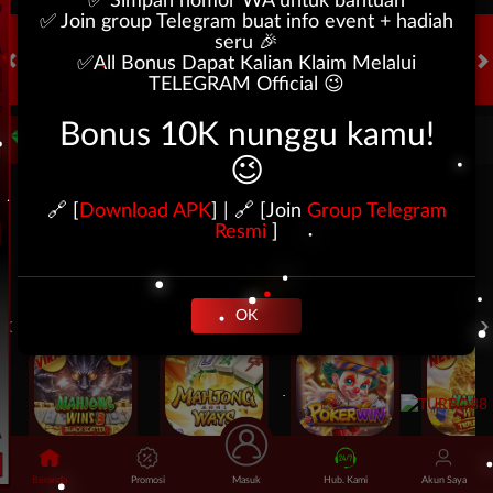
JAM
✅
Simpan nomor WA untuk bantuan
✅
Join group Telegram buat info event + hadiah
seru
🎉
✅
All Bonus Dapat Kalian Klaim Melalui
TELEGRAM Official 😉
HOT GAMES
SLOTS
LIVE CASINO
RACE
TOGEL
OL
Bonus 10K nunggu kamu!
Game Populer
😉
🔗
[
Download APK
] |
🔗
[Join
Group Telegram
Resmi
]
GATES OF OLYMPUS POP
STORM OF SETH 2
GOYANG GAIB
OK
MAHJONG WINS 3 – BLACK SCATTER
MAHJONG WAYS
POKER WIN
Beranda
Promosi
Masuk
Hub. Kami
Akun Saya