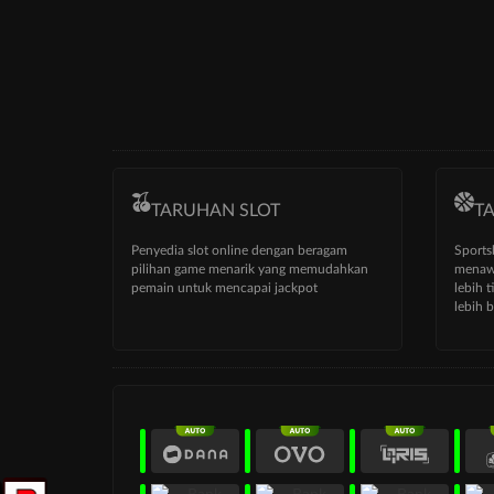
TARUHAN SLOT
T
Penyedia slot online dengan beragam
Sports
pilihan game menarik yang memudahkan
menawa
pemain untuk mencapai jackpot
lebih 
lebih 