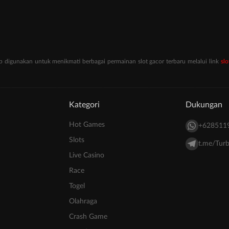
iap digunakan untuk menikmati berbagai permainan slot gacor terbaru melalui link
sl
Kategori
Dukungan
Hot Games
+628511
Slots
t.me/Tur
Live Casino
Race
Togel
Olahraga
Crash Game