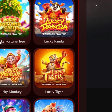
cky Fortune Tree
Lucky Panda
Lucky MonKey
Lucky Tiger