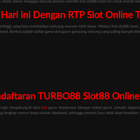
 Inilah alasan mengapa banyak pemain memilih link slot88 resmi ini untuk meraih ke
 Hari ini Dengan RTP Slot Online
ertinggi yang bisa memberikan peluang maxwin lebih besar. Melalui link slot88 resmi
ional. Berikut adalah daftar game slot gacor gampang menang yang paling banyak dimai
ndaftaran TURBO88 Slot88 Online 
 ingin bergabung di situs
slot
gacor terpercaya. Dengan sistem gacor, pemain dapat 
g lengkap namun tetap mudah dipahami, sehingga pemain baru tidak akan kesulitan s