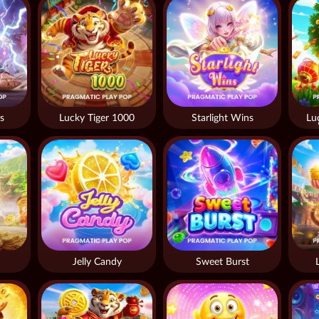
s
Lucky Tiger 1000
Starlight Wins
Lu
Jelly Candy
Sweet Burst