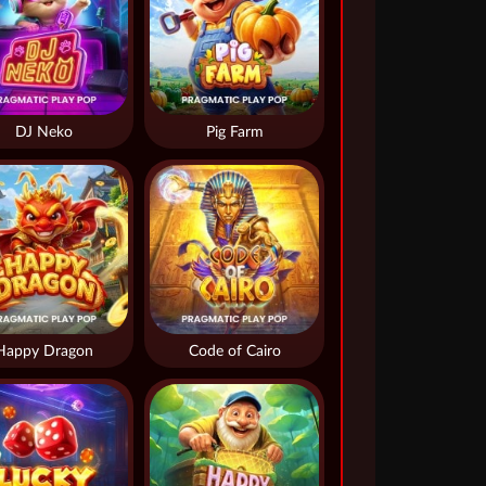
DJ Neko
Pig Farm
Happy Dragon
Code of Cairo