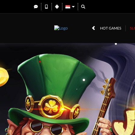
HOT GAMES
SL